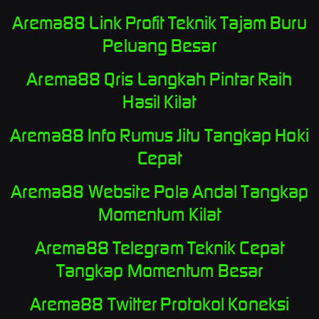
Arema88 Link Profit Teknik Tajam Buru
Peluang Besar
Arema88 Qris Langkah Pintar Raih
Hasil Kilat
Arema88 Info Rumus Jitu Tangkap Hoki
Cepat
Arema88 Website Pola Andal Tangkap
Momentum Kilat
Arema88 Telegram Teknik Cepat
Tangkap Momentum Besar
Arema88 Twitter Protokol Koneksi